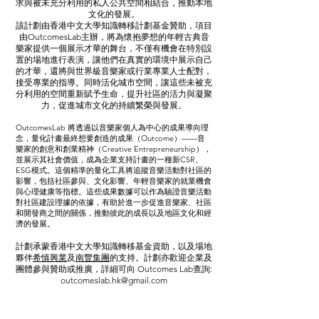
求與被未充分利用的私人公共空間相結合，推動本地
文化的發展。
該計劃由香港中文大學知識轉移計劃基金贊助，項目
由OutcomesLab主辦，將為懷抱夢想的年輕古典音
樂家提供一個展示才華的舞台，不僅有機會在特別設
置的場地進行表演，讓他們在真實的環境中展示自己
的才華，還將與世界級音樂家或行業專業人士配對，
接受專業的指導。同時活化城市空間，讓這些未被充
分利用的空間重新賦予生命，提升社區的活力與凝聚
力，促進城市文化的持續繁榮與發展。
OutcomesLab 將透過以音樂家個人為中心的成果導向理
念，量化計畫最終想要創造的成果（Outcome）——音
樂家的創意和創業精神（Creative Entrepreneurship），
並展示其社會價值，成為企業支持計畫的一種新CSR、
ESG模式。這個精準的量化工具將追蹤音樂活動對社區的
影響，包括社區參與、文化影響、年輕音樂家的就業機會
與心理健康等指標。這些成果數據可以作為驗證音樂活動
對社區建設理據的依據，有助於進一步促進音樂家、社區
和開發商之間的關係，推動彼此的成長以及地區文化和經
濟的發展。
計劃承蒙香港中文大學知識轉移基金資助，以及場地
夥伴
希慎興業
及
南豐集團
的支持。計劃亦歡迎企業及
團體參與贊助或推廣，詳細可向 Outcomes Lab查詢:
outcomeslab.hk@gmail.com